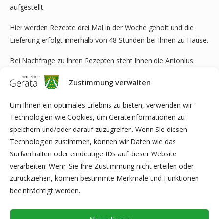
aufgestellt.
Hier werden Rezepte drei Mal in der Woche geholt und die
Lieferung erfolgt innerhalb von 48 Stunden bei Ihnen zu Hause.
Bei Nachfrage zu Ihren Rezepten steht Ihnen die Antonius
Apotheke auch telefonisch zur Verfügung, unter 03677-63435
Zustimmung verwalten
von Montag -Freitag von 8.00 Uhr-18.00 Uhr sowie unter
www.antonius-apotheke.net
.
Um Ihnen ein optimales Erlebnis zu bieten, verwenden wir
Technologien wie Cookies, um Geräteinformationen zu
Wir hoffen, dass die Bürger das Angebot annehmen.
speichern und/oder darauf zuzugreifen. Wenn Sie diesen
Technologien zustimmen, können wir Daten wie das
Surfverhalten oder eindeutige IDs auf dieser Website
Mit freundlichen Grüßen Ihr
verarbeiten. Wenn Sie Ihre Zustimmung nicht erteilen oder
Ortschaftsbürgermeister Holger Frankenberg
zurückziehen, können bestimmte Merkmale und Funktionen
beeinträchtigt werden.