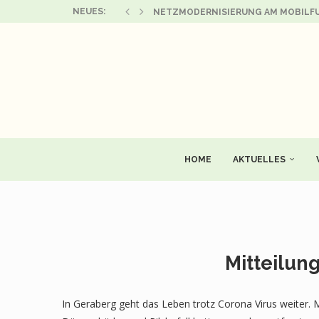
NEUES:
NETZMODERNISIERUNG AM MOBILFU
SONDERAUSSTELLUNG „LEBEN UND W
AUSSCHREIBUNG ZUR NEUVERPACHTU
GEMEINDEVERWALTUNG GERATAL BLEI
ZWEI ERFOLGREICHE AUFTRITTE DES
AUFRUF ZUR MITGESTALTUNG EINER 
FAMILIENFEST IM KINDERGARTEN PFI
BEKANNTMACHUNG DER BESCHLÜSSE
THSV 1886 GESCHWENDA – ABTEILU
HOME
AKTUELLES
Mitteilun
In Geraberg geht das Leben trotz Corona Virus weiter. 