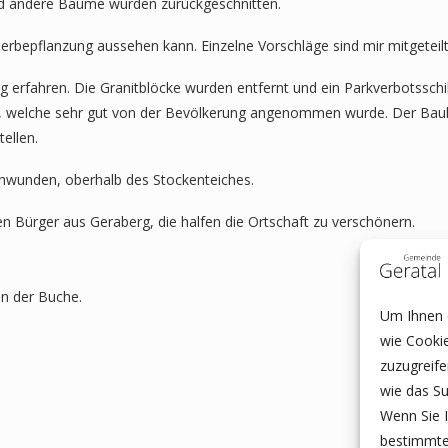
und andere Bäume wurden zurückgeschnitten.
derbepflanzung aussehen kann. Einzelne Vorschläge sind mir mitgeteil
g erfahren. Die Granitblöcke wurden entfernt und ein Parkverbotsschild
llt, welche sehr gut von der Bevölkerung angenommen wurde. Der Bauh
ellen.
chwunden, oberhalb des Stockenteiches.
en Bürger aus Geraberg, die halfen die Ortschaft zu verschönern.
n der Buche.
Um Ihnen e
wie Cooki
zuzugreif
wie das Su
Wenn Sie I
bestimmte