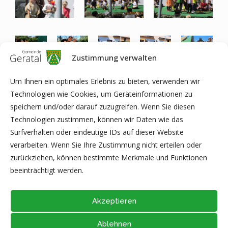
Zustimmung verwalten
Wir danken noch einmal herzlichst allen Besuchern und
Um Ihnen ein optimales Erlebnis zu bieten, verwenden wir
Unterstützern unserer Veranstaltung – vor allem Lisa
Technologien wie Cookies, um Geräteinformationen zu
Sauerbrey sowie Sabrina & Mike Lanua und Dominique &
speichern und/oder darauf zuzugreifen. Wenn Sie diesen
Philipp Beyer vom Förderverein unserer Kita!!!
Technologien zustimmen, können wir Daten wie das
Surfverhalten oder eindeutige IDs auf dieser Website
verarbeiten. Wenn Sie Ihre Zustimmung nicht erteilen oder
Die Kinder und das Team „Zwergenland“
zurückziehen, können bestimmte Merkmale und Funktionen
beeinträchtigt werden.
Akzeptieren
Ablehnen