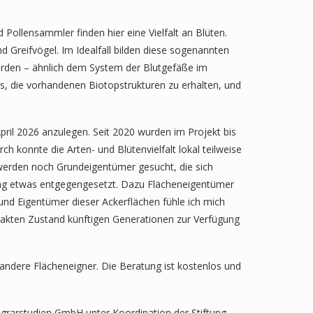
Pollensammler finden hier eine Vielfalt an Blüten.
d Greifvögel. Im Idealfall bilden diese sogenannten
rden – ähnlich dem System der Blutgefäße im
s, die vorhandenen Biotopstrukturen zu erhalten, und
pril 2026 anzulegen. Seit 2020 wurden im Projekt bis
h konnte die Arten- und Blütenvielfalt lokal teilweise
 werden noch Grundeigentümer gesucht, die sich
ang etwas entgegengesetzt. Dazu Flächeneigentümer
und Eigentümer dieser Ackerflächen fühle ich mich
takten Zustand künftigen Generationen zur Verfügung
andere Flächeneigner. Die Beratung ist kostenlos und
Agrarstudien GmbH unter Koordination der Stiftung