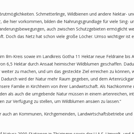
rutmöglichkeiten. Schmetterlinge, Wildbienen und andere Nektar- und 
, die hier vorkommen, bilden die Nahrungsgrundlage für viele Sing- un
anderungsbewegungen, auch zwischen Schutzgebieten ermöglicht we
. Doch das Netz hat schon viele große Löcher. Umso wichtiger ist e
im Ilm-Kreis sowie im Landkreis Gotha 11 Hektar neue Feldraine bis A
von 6,5 Hektar durch Ansaat heimischer Wildblumen geschaffen. Dadurc
er weiter zu machen, und um das gesteckte Ziel erreichen zu können,
len. Dadurch wird der Natur mehr Raum gegeben, und dem Artenrückg
unsere Familie in Kirchheim von ihrer Landwirtschaft. Als Nachkomme 
Böden als auch die umgebende Natur müssen in einem artenreichen, in
en zur Verfügung zu stellen, um Wildblumen ansäen zu lassen.“
ber auch an Kommunen, Kirchgemeinden, Landwirtschaftsbetriebe und 
nf Natura 2000-Stationen in Thüringen sowie der U.A.S. Umwelt- und 