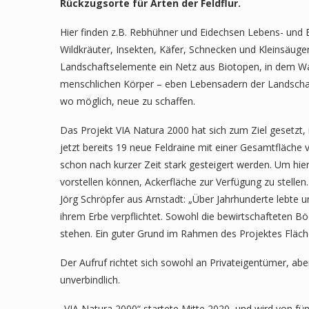
Rückzugsorte für Arten der Feldflur.
Hier finden z.B. Rebhühner und Eidechsen Lebens- und B
Wildkräuter, Insekten, Käfer, Schnecken und Kleinsäuger
Landschaftselemente ein Netz aus Biotopen, in dem W
menschlichen Körper – eben Lebensadern der Landschaft
wo möglich, neue zu schaffen.
Das Projekt VIA Natura 2000 hat sich zum Ziel gesetzt, 
jetzt bereits 19 neue Feldraine mit einer Gesamtfläche 
schon nach kurzer Zeit stark gesteigert werden. Um hi
vorstellen können, Ackerfläche zur Verfügung zu stel
Jörg Schröpfer aus Arnstadt: „Über Jahrhunderte lebte 
ihrem Erbe verpflichtet. Sowohl die bewirtschafteten 
stehen. Ein guter Grund im Rahmen des Projektes Fläch
Der Aufruf richtet sich sowohl an Privateigentümer, a
unverbindlich.
„VIA Natura 2000“ startete Mitte 2020, und wird von fü