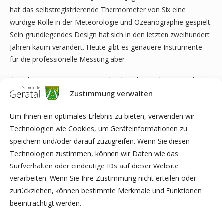
hat das selbstregistrierende Thermometer von Six eine
würdige Rolle in der Meteorologie und Ozeanographie gespielt.
Sein grundlegendes Design hat sich in den letzten zweihundert
Jahren kaum verändert. Heute gibt es genauere Instrumente
für die professionelle Messung aber
das Thermometer von Six, noch erkennbar in der Form, die er
1780 entwarf, ist noch immer ein beliebtes und zuverlässiges
Zustimmung verwalten
Haushaltsinstrument, das in vielen Häusern und Gärten zu
Um Ihnen ein optimales Erlebnis zu bieten, verwenden wir
finden ist.
Technologien wie Cookies, um Geräteinformationen zu
Nur wenige Instrumente haben ein so langes und erfolgreiches
speichern und/oder darauf zuzugreifen. Wenn Sie diesen
Dasein genossen.
Technologien zustimmen, können wir Daten wie das
Surfverhalten oder eindeutige IDs auf dieser Website
verarbeiten. Wenn Sie Ihre Zustimmung nicht erteilen oder
zurückziehen, können bestimmte Merkmale und Funktionen
Deutsches Thermometermuseum Geraberg
beeinträchtigt werden.