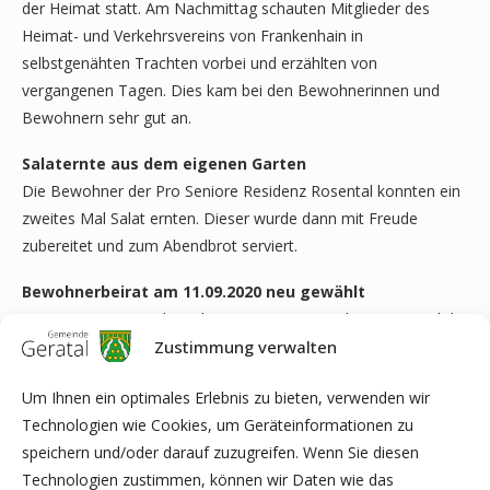
der Heimat statt. Am Nachmittag schauten Mitglieder des
Heimat- und Verkehrsvereins von Frankenhain in
selbstgenähten Trachten vorbei und erzählten von
vergangenen Tagen. Dies kam bei den Bewohnerinnen und
Bewohnern sehr gut an.
Salaternte aus dem eigenen Garten
Die Bewohner der Pro Seniore Residenz Rosental konnten ein
zweites Mal Salat ernten. Dieser wurde dann mit Freude
zubereitet und zum Abendbrot serviert.
Bewohnerbeirat am 11.09.2020 neu gewählt
Am 11.09.2020 wurde in der Pro Seniore Residenz Rosental der
neue Bewohnerbeirat des Hauses gewählt. Am 14.09.2020
Zustimmung verwalten
wurde dieser dann feierlich bekanntgegeben, ehemalige
Um Ihnen ein optimales Erlebnis zu bieten, verwenden wir
Mitglieder wurden gebührend verabschiedet. Die gewählten
Technologien wie Cookies, um Geräteinformationen zu
Bewohnerinnen und Bewohner befinden sich bis zur Neuwahl
speichern und/oder darauf zuzugreifen. Wenn Sie diesen
im September 2022 im Amt und vertreten die Interessen der
Technologien zustimmen, können wir Daten wie das
Bewohner und setzen sich für die dauerhafte Verschönerung