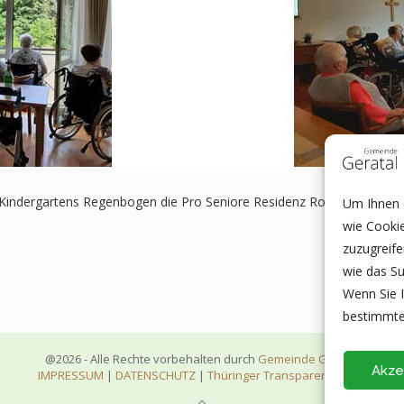
Kindergartens Regenbogen die Pro Seniore Residenz Rosental. Die B
Um Ihnen e
wie Cooki
zuzugreif
wie das Su
Wenn Sie I
bestimmte
@2026 - Alle Rechte vorbehalten durch
Gemeinde Geratal
Akze
IMPRESSUM
|
DATENSCHUTZ
|
Thüringer Transparenzportal