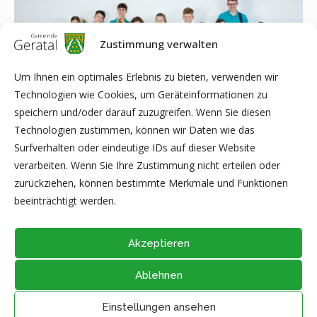
Zustimmung verwalten
Um Ihnen ein optimales Erlebnis zu bieten, verwenden wir
Technologien wie Cookies, um Geräteinformationen zu
speichern und/oder darauf zuzugreifen. Wenn Sie diesen
Technologien zustimmen, können wir Daten wie das
Surfverhalten oder eindeutige IDs auf dieser Website
verarbeiten. Wenn Sie Ihre Zustimmung nicht erteilen oder
zurückziehen, können bestimmte Merkmale und Funktionen
Musikverein Geraberg e.V.
beeinträchtigt werden.
Akzeptieren
Ablehnen
@2026 - Alle Rechte vorbehalten durch
Gemeinde Geratal
IMPRESSUM
|
DATENSCHUTZ
|
Thüringer Transparenzportal
Einstellungen ansehen