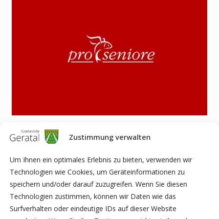
Die Pro Seniore Residenz Rosental verteilte im Oktober,
Zustimmung verwalten
passend zum Oktoberfest, leckere Brezen und
Lebkuchenherzen mit Aufschrift. Die feschen Madln und Buam
Um Ihnen ein optimales Erlebnis zu bieten, verwenden wir
freuten sich riesig über die süße Aufmerksamkeit.
Technologien wie Cookies, um Geräteinformationen zu
speichern und/oder darauf zuzugreifen. Wenn Sie diesen
Technologien zustimmen, können wir Daten wie das
Surfverhalten oder eindeutige IDs auf dieser Website