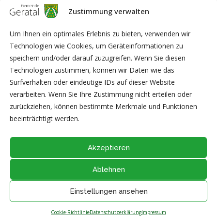
Zustimmung verwalten
Schließen Sie alle Fenster und Türen! Sichern Sie Gegenstände
im Freien!
Um Ihnen ein optimales Erlebnis zu bieten, verwenden wir
Technologien wie Cookies, um Geräteinformationen zu
Halten Sie insbesondere Abstand von Gebäuden, Bäumen,
speichern und/oder darauf zuzugreifen. Wenn Sie diesen
Gerüsten und Hochspannungsleitungen.
Technologien zustimmen, können wir Daten wie das
Surfverhalten oder eindeutige IDs auf dieser Website
i. A. T. Streichhardt-Ritzmann
verarbeiten. Wenn Sie Ihre Zustimmung nicht erteilen oder
Gemeindeverwaltung Geratal
zurückziehen, können bestimmte Merkmale und Funktionen
Ordnungsamt
beeinträchtigt werden.
Akzeptieren
Ablehnen
@2026 - Alle Rechte vorbehalten durch
Gemeinde Geratal
IMPRESSUM
|
DATENSCHUTZ
|
Thüringer Transparenzportal
Einstellungen ansehen
NACH OBEN
Cookie-Richtlinie
Datenschutzerklärung
Impressum