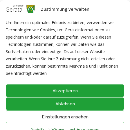
Zustimmung verwalten
Um Ihnen ein optimales Erlebnis zu bieten, verwenden wir
Technologien wie Cookies, um Geräteinformationen zu
speichern und/oder darauf zuzugreifen. Wenn Sie diesen
Technologien zustimmen, können wir Daten wie das
Surfverhalten oder eindeutige IDs auf dieser Website
verarbeiten. Wenn Sie Ihre Zustimmung nicht erteilen oder
zurückziehen, können bestimmte Merkmale und Funktionen
beeinträchtigt werden.
Akzeptieren
Ablehnen
@2026 - Alle Rechte vorbehalten durch
Gemeinde Geratal
IMPRESSUM
|
DATENSCHUTZ
|
Thüringer Transparenzportal
Einstellungen ansehen
NACH OBEN
Cookie-Richtlinie
Datenschutzerklärung
Impressum