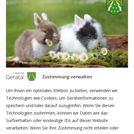
Zustimmung verwalten
Frohe Ostern
Um Ihnen ein optimales Erlebnis zu bieten, verwenden wir
und friedliche, erholsame Feiertage wünscht Ihnen und Ihrer
Technologien wie Cookies, um Geräteinformationen zu
Familie die Gemeinde Geratal.
speichern und/oder darauf zuzugreifen. Wenn Sie diesen
Technologien zustimmen, können wir Daten wie das
Surfverhalten oder eindeutige IDs auf dieser Website
verarbeiten. Wenn Sie Ihre Zustimmung nicht erteilen oder
Dominik Straube