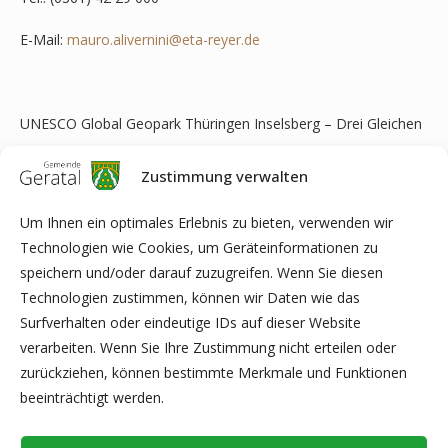
E-Mail:
mauro.alivernini@eta-reyer.de
UNESCO Global Geopark Thüringen Inselsberg – Drei Gleichen
Managementbüro: e.t.a. Sachverständigenbüro Reyer
Zustimmung verwalten
Haarbergstraße 37
Um Ihnen ein optimales Erlebnis zu bieten, verwenden wir
Technologien wie Cookies, um Geräteinformationen zu
99097 Erfurt
speichern und/oder darauf zuzugreifen. Wenn Sie diesen
Tel.: (0361) 42 29 000
Technologien zustimmen, können wir Daten wie das
Surfverhalten oder eindeutige IDs auf dieser Website
E-Mail:
info@eta-reyer.de
verarbeiten. Wenn Sie Ihre Zustimmung nicht erteilen oder
zurückziehen, können bestimmte Merkmale und Funktionen
www.geopark-thueringen.de
beeinträchtigt werden.