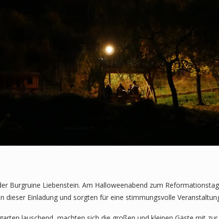
f der Burgruine Liebenstein. Am Halloweenabend zum Reformationstag
n dieser Einladung und sorgten für eine stimmungsvolle Veranstaltung
arten lauschend, machten sich die großen und kleinen Gäste mit zur 