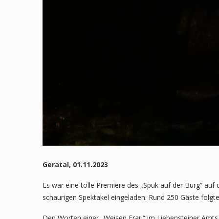
Geratal, 01.11.2023
Es war eine tolle Premiere des „Spuk auf der Burg“ au
schaurigen Spektakel eingeladen. Rund 250 Gäste folgte
Den Worten einer „Weisen Frau“ im Liebensteiner Amtsg