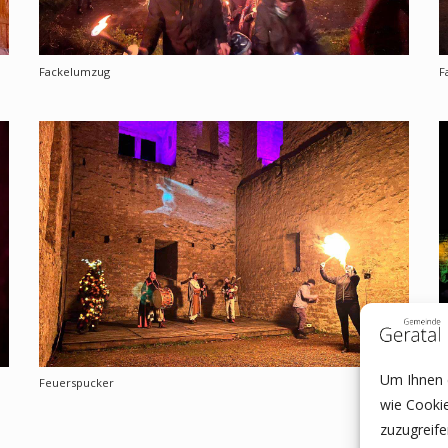
Fackelumzug
F
Um Ihnen e
Feuerspucker
B
wie Cooki
zuzugreif