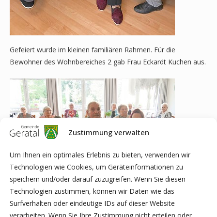
Gefeiert wurde im kleinen familiären Rahmen. Für die
Bewohner des Wohnbereiches 2 gab Frau Eckardt Kuchen aus.
Zustimmung verwalten
Um Ihnen ein optimales Erlebnis zu bieten, verwenden wir
Technologien wie Cookies, um Geräteinformationen zu
speichern und/oder darauf zuzugreifen. Wenn Sie diesen
Technologien zustimmen, können wir Daten wie das
Surfverhalten oder eindeutige IDs auf dieser Website
verarbeiten. Wenn Sie Ihre Zustimmung nicht erteilen oder
Außerdem feierte am 09.09. Herr Walter Fröhlich im