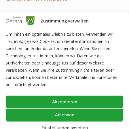
Zustimmung verwalten
Anmerkung:
Je nach Software auf Ihrem Computer kann es
zu Problemen bei der Anzeige, beim Ausfüllen bzw. beim
Um Ihnen ein optimales Erlebnis zu bieten, verwenden wir
Ausdrucken von PDF-Dokumenten kommen. In diesem Fall
Technologien wie Cookies, um Geräteinformationen zu
speichern Sie bitte die Datei direkt auf Ihrem Computer ab (z.B.
speichern und/oder darauf zuzugreifen. Wenn Sie diesen
auf dem Desktop) und öffnen diese anschließend mit der
Technologien zustimmen, können wir Daten wie das
aktuellen Version von Adobe Acrobat Reader (kostenfreie
Surfverhalten oder eindeutige IDs auf dieser Website
Software zur Anzeige von PDF-Dokumenten) oder eines der
verarbeiten. Wenn Sie Ihre Zustimmung nicht erteilen oder
hier gelisteten Programme
(Liste unvollständig).
zurückziehen, können bestimmte Merkmale und Funktionen
beeinträchtigt werden.
Akzeptieren
Ablehnen
@2026 - Alle Rechte vorbehalten durch
Gemeinde Geratal
IMPRESSUM
|
DATENSCHUTZ
|
Thüringer Transparenzportal
Einstellungen ansehen