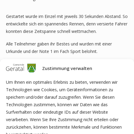
Gestartet wurde im Einzel mit jeweils 30 Sekunden Abstand. So
entwickelte sich ein spannendes Rennen, denn versierte Fahrer
konnten diese Zeitspanne schnell wettmachen.
Alle Teilnehmer gaben ihr Bestes und wurden mit einer
Urkunde und der Note 1 im Fach Sport belohnt.
Nun kann man gespannt sein auf die folgenden Wettkämpfe.
Zustimmung verwalten
Auf dem Plan für dieses Kalenderjahr stehen noch im
November das Traditionsturnier der 5. und 6. Klassen im
Um Ihnen ein optimales Erlebnis zu bieten, verwenden wir
Zweifelderball und im Dezember der Adventshochsprung
Technologien wie Cookies, um Geräteinformationen zu
„Größe ist relativ“.
speichern und/oder darauf zuzugreifen. Wenn Sie diesen
Technologien zustimmen, können wir Daten wie das
Surfverhalten oder eindeutige IDs auf dieser Website
verarbeiten. Wenn Sie Ihre Zustimmung nicht erteilen oder
Bettina Pabst und Andreas Kürschner (Fachschaft Sport)
zurückziehen, können bestimmte Merkmale und Funktionen