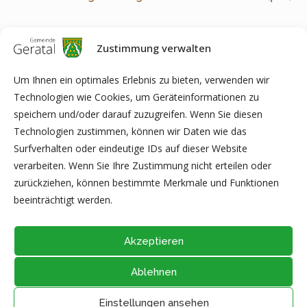
Zustimmung verwalten
Anmerkung:
Je nach Software auf Ihrem Computer kann es
zu Problemen bei der Anzeige, beim Ausfüllen bzw. beim
Um Ihnen ein optimales Erlebnis zu bieten, verwenden wir
Ausdrucken von PDF-Dokumenten kommen. In diesem Fall
Technologien wie Cookies, um Geräteinformationen zu
speichern Sie bitte die Datei direkt auf Ihrem Computer ab (z.B.
speichern und/oder darauf zuzugreifen. Wenn Sie diesen
auf dem Desktop) und öffnen diese anschließend mit der
Technologien zustimmen, können wir Daten wie das
aktuellen Version von Adobe Acrobat Reader (kostenfreie
Surfverhalten oder eindeutige IDs auf dieser Website
Software zur Anzeige von PDF-Dokumenten) oder eines der
verarbeiten. Wenn Sie Ihre Zustimmung nicht erteilen oder
hier gelisteten Programme
(Liste unvollständig).
zurückziehen, können bestimmte Merkmale und Funktionen
beeinträchtigt werden.
Akzeptieren
Ablehnen
@2026 - Alle Rechte vorbehalten durch
Gemeinde Geratal
IMPRESSUM
|
DATENSCHUTZ
|
Thüringer Transparenzportal
Einstellungen ansehen