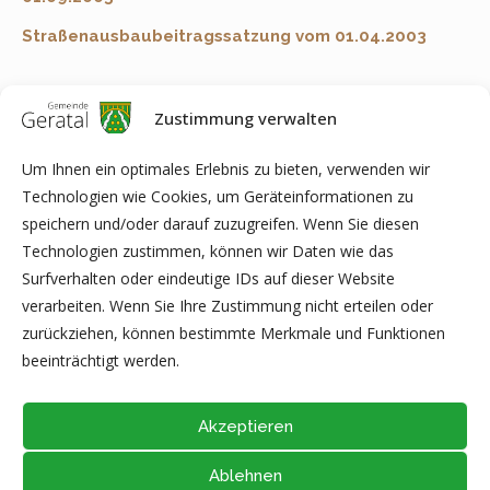
Straßenausbaubeitragssatzung vom 01.04.2003
Zustimmung verwalten
Anmerkung:
Je nach Software auf Ihrem Computer kann es
zu Problemen bei der Anzeige, beim Ausfüllen bzw. beim
Um Ihnen ein optimales Erlebnis zu bieten, verwenden wir
Ausdrucken von PDF-Dokumenten kommen. In diesem Fall
Technologien wie Cookies, um Geräteinformationen zu
speichern Sie bitte die Datei direkt auf Ihrem Computer ab (z.B.
speichern und/oder darauf zuzugreifen. Wenn Sie diesen
auf dem Desktop) und öffnen diese anschließend mit der
Technologien zustimmen, können wir Daten wie das
aktuellen Version von Adobe Acrobat Reader (kostenfreie
Surfverhalten oder eindeutige IDs auf dieser Website
Software zur Anzeige von PDF-Dokumenten) oder eines der
verarbeiten. Wenn Sie Ihre Zustimmung nicht erteilen oder
hier gelisteten Programme
(Liste unvollständig).
zurückziehen, können bestimmte Merkmale und Funktionen
beeinträchtigt werden.
Akzeptieren
Ablehnen