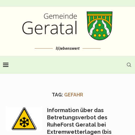
l(i)ebenswert
TAG:
GEFAHR
Information über das
Betretungsverbot des
RuheForst Geratal bei
Extremwetterlagen (bis