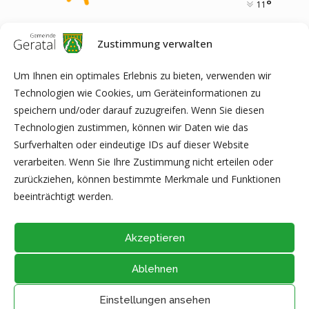
°
11
Zustimmung verwalten
13
°
12
°
14
°
20
°
18
°
Um Ihnen ein optimales Erlebnis zu bieten, verwenden wir
FRI
SAT
SUN
MON
TUE
Technologien wie Cookies, um Geräteinformationen zu
speichern und/oder darauf zuzugreifen. Wenn Sie diesen
Technologien zustimmen, können wir Daten wie das
Surfverhalten oder eindeutige IDs auf dieser Website
ARCHIV
verarbeiten. Wenn Sie Ihre Zustimmung nicht erteilen oder
zurückziehen, können bestimmte Merkmale und Funktionen
beeinträchtigt werden.
Akzeptieren
Ablehnen
@2026 - Alle Rechte vorbehalten durch
Gemeinde Geratal
IMPRESSUM
|
DATENSCHUTZ
|
Thüringer Transparenzportal
Einstellungen ansehen