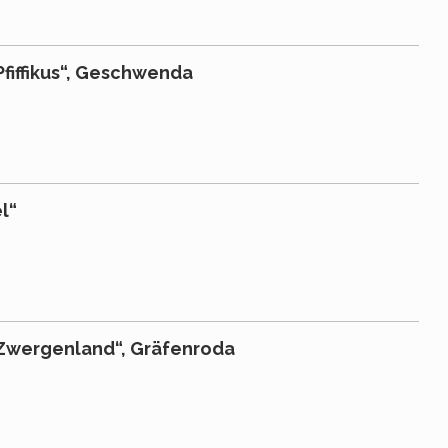
fiffikus“, Geschwenda
l“
„Zwergenland“, Gräfenroda