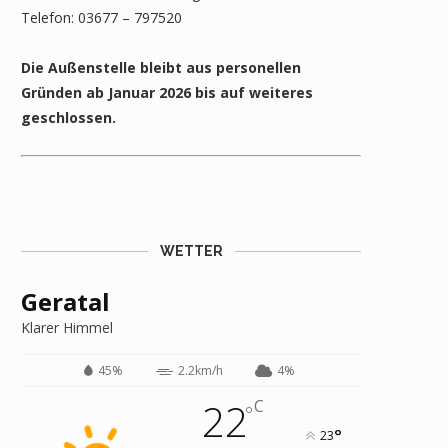
Telefon: 03677 – 797520
Die Außenstelle bleibt aus personellen
Gründen ab Januar 2026 bis auf weiteres
geschlossen.
WETTER
Geratal
Klarer Himmel
45%
2.2km/h
4%
22
C
°
°
23