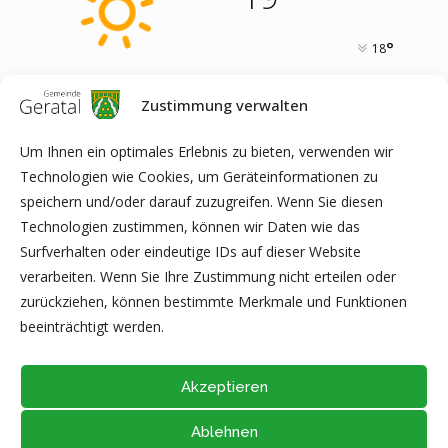
°
18
Zustimmung verwalten
18
°
11
°
16
°
20
°
16
°
Um Ihnen ein optimales Erlebnis zu bieten, verwenden wir
FRI
SAT
SUN
MON
TUE
Technologien wie Cookies, um Geräteinformationen zu
speichern und/oder darauf zuzugreifen. Wenn Sie diesen
Technologien zustimmen, können wir Daten wie das
Surfverhalten oder eindeutige IDs auf dieser Website
ARCHIV
verarbeiten. Wenn Sie Ihre Zustimmung nicht erteilen oder
zurückziehen, können bestimmte Merkmale und Funktionen
beeinträchtigt werden.
Akzeptieren
Ablehnen