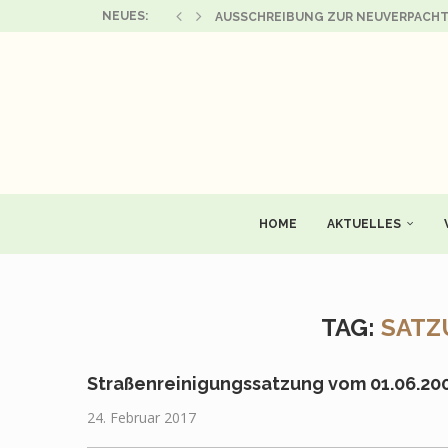
NEUES:
AUSSCHREIBUNG ZUR NEUVERPACHTU
GEMEINDEVERWALTUNG GERATAL BLEI
ZWEI ERFOLGREICHE AUFTRITTE DES
AUFRUF ZUR MITGESTALTUNG EINER 
FAMILIENFEST IM KINDERGARTEN PFI
BEKANNTMACHUNG DER BESCHLÜSSE
THSV 1886 GESCHWENDA – ABTEILU
RADVERKEHRSKONZEPT ILM-KREIS: 
NEUES AUS DER PRO SENIORE ROSE
HOME
AKTUELLES
TAG:
SATZ
Straßenreinigungssatzung vom 01.06.20
24. Februar 2017