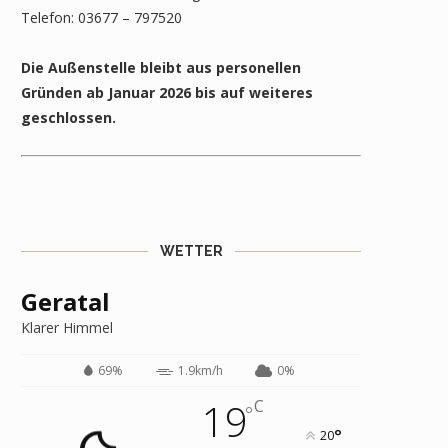
Telefon: 03677 – 797520
Die Außenstelle bleibt aus personellen
Gründen ab Januar 2026 bis auf weiteres
geschlossen.
WETTER
Geratal
Klarer Himmel
69%
1.9km/h
0%
19
C
°
°
20