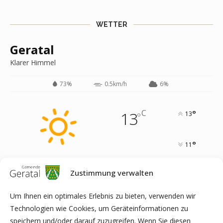
WETTER
Geratal
Klarer Himmel
73%
0.5km/h
6%
C
13
°
13
°
°
11
Zustimmung verwalten
13
°
12
°
14
°
20
°
18
°
Um Ihnen ein optimales Erlebnis zu bieten, verwenden wir
FRI
SAT
SUN
MON
TUE
Technologien wie Cookies, um Geräteinformationen zu
speichern und/oder darauf zuzugreifen. Wenn Sie diesen