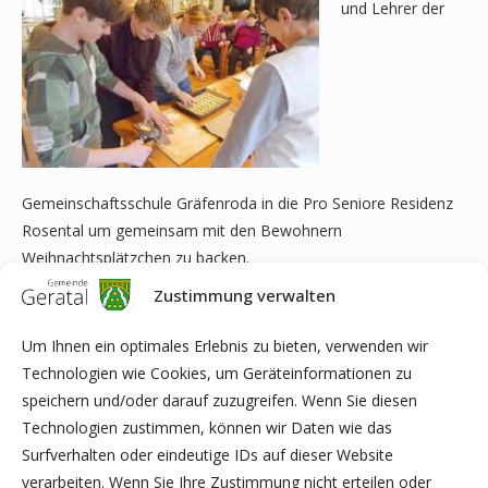
und Lehrer der
Gemeinschaftsschule Gräfenroda in die Pro Seniore Residenz
Rosental um gemeinsam mit den Bewohnern
Weihnachtsplätzchen zu backen.
Zustimmung verwalten
Die Bewohner unterstützten die Schüler tatkräftig bei der
Zubereitung von Vanillekipfeln und Plätzchen aus dem
Um Ihnen ein optimales Erlebnis zu bieten, verwenden wir
Fleischwolf. Begehrt waren gleichermaßen die fertig
Technologien wie Cookies, um Geräteinformationen zu
gebackenen Plätzchen, doch es gab zunächst nur eine kleine
speichern und/oder darauf zuzugreifen. Wenn Sie diesen
Kostprobe.
Technologien zustimmen, können wir Daten wie das
Surfverhalten oder eindeutige IDs auf dieser Website
Die Plätzchen dürfen sich die Bewohnerinnen und Bewohner
verarbeiten. Wenn Sie Ihre Zustimmung nicht erteilen oder
zu unserer Bewohnerweihnachtsfeier am 13.12.2019