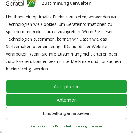
Zustimmung verwalten
(0172) 36 66 194
E-Mail:
info@thsv-1886-geschwenda.de
Um Ihnen ein optimales Erlebnis zu bieten, verwenden wir
Technologien wie Cookies, um Geräteinformationen zu
speichern und/oder darauf zuzugreifen. Wenn Sie diesen
Technologien zustimmen, können wir Daten wie das
www.thsv-1886-geschwenda.de
Surfverhalten oder eindeutige IDs auf dieser Website
verarbeiten. Wenn Sie Ihre Zustimmung nicht erteilen oder
zurückziehen, können bestimmte Merkmale und Funktionen
beeinträchtigt werden.
Akzeptieren
Ablehnen
@2026 - Alle Rechte vorbehalten durch
Gemeinde Geratal
IMPRESSUM
|
DATENSCHUTZ
|
Thüringer Transparenzportal
Einstellungen ansehen
NACH OBEN
Cookie-Richtlinie
Datenschutzerklärung
Impressum