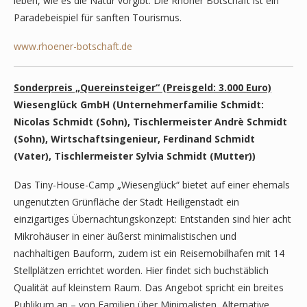
leben, wie es die Natur vorgibt. Die Rhöner Botschaft ist ein
Paradebeispiel für sanften Tourismus.
www.rhoener-botschaft.de
Sonderpreis „Quereinsteiger“ (Preisgeld: 3.000 Euro)
Wiesenglück GmbH (Unternehmerfamilie Schmidt:
Nicolas Schmidt (Sohn), Tischlermeister Andrè Schmidt
(Sohn), Wirtschaftsingenieur, Ferdinand Schmidt
(Vater), Tischlermeister Sylvia Schmidt (Mutter))
Das Tiny-House-Camp „Wiesenglück“ bietet auf einer ehemals
ungenutzten Grünfläche der Stadt Heiligenstadt ein
einzigartiges Übernachtungskonzept: Entstanden sind hier acht
Mikrohäuser in einer äußerst minimalistischen und
nachhaltigen Bauform, zudem ist ein Reisemobilhafen mit 14
Stellplätzen errichtet worden. Hier findet sich buchstäblich
Qualität auf kleinstem Raum. Das Angebot spricht ein breites
Publikum an – von Familien über Minimalisten, Alternative,