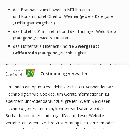
das Brauhaus zum Löwen in Mühlhausen
und Konsumhotel Oberhof-Weimar (jeweils Kategorie
„Lieblingsarbeitgeber“)
das Hotel 1601 in Treffurt und der Thüringer Wald Shop
(Kategorie „Service & Qualität“)
das Lutherhaus Eisenach und die
Zwergstatt
Gräfenroda
(Kategorie „Nachhaltigkeit“).
Die Preisverleihung fand am Dienstagabend in der Stadthalle
Gotha vor rund 100 Gästen – Unternehmerinnen und
Zustimmung verwalten
Unternehmern, touristischen Akteuren, Verbands- und
Um Ihnen ein optimales Erlebnis zu bieten, verwenden wir
Kammervertretern – statt.
Technologien wie Cookies, um Geräteinformationen zu
Wir gratulieren allen Preisträgern und allen Nominierten von
speichern und/oder darauf zuzugreifen. Wenn Sie diesen
Herzen!
Technologien zustimmen, können wir Daten wie das
Surfverhalten oder eindeutige IDs auf dieser Website
verarbeiten. Wenn Sie Ihre Zustimmung nicht erteilen oder
Quelle:
Thüringer Tourismuspreis 2022 | Tourismusnetzwerk