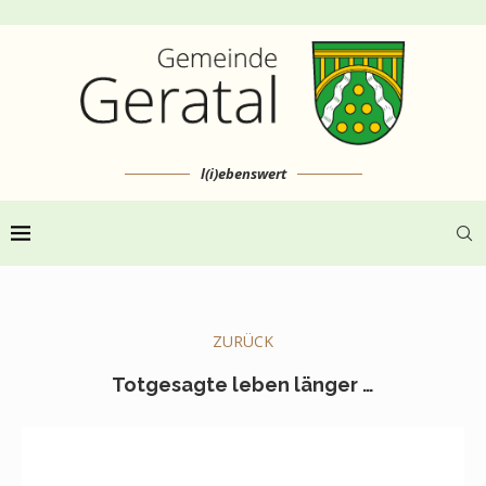
l(i)ebenswert
ZURÜCK
Totgesagte leben länger …