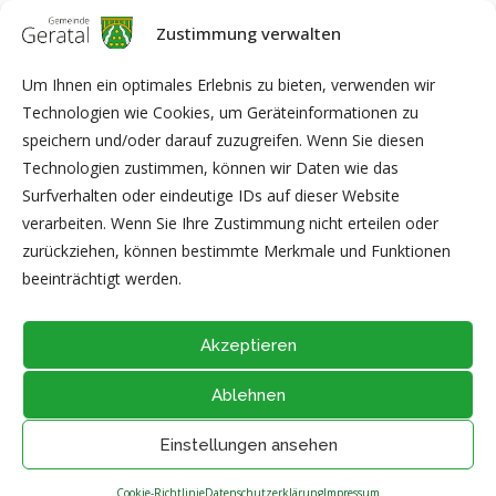
Zustimmung verwalten
Um Ihnen ein optimales Erlebnis zu bieten, verwenden wir
Technologien wie Cookies, um Geräteinformationen zu
speichern und/oder darauf zuzugreifen. Wenn Sie diesen
Technologien zustimmen, können wir Daten wie das
Surfverhalten oder eindeutige IDs auf dieser Website
verarbeiten. Wenn Sie Ihre Zustimmung nicht erteilen oder
zurückziehen, können bestimmte Merkmale und Funktionen
beeinträchtigt werden.
Akzeptieren
Ablehnen
@2026 - Alle Rechte vorbehalten durch
Gemeinde Geratal
IMPRESSUM
|
DATENSCHUTZ
|
Thüringer Transparenzportal
Einstellungen ansehen
NACH OBEN
Cookie-Richtlinie
Datenschutzerklärung
Impressum