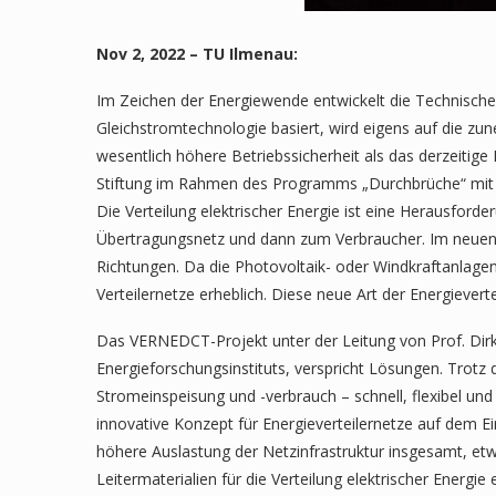
Nov 2, 2022 – TU Ilmenau:
Im Zeichen der Energiewende entwickelt die Technische U
Gleichstromtechnologie basiert, wird eigens auf die zun
wesentlich höhere Betriebssicherheit als das derzeitig
Stiftung im Rahmen des Programms „Durchbrüche“ mit fast
Die Verteilung elektrischer Energie ist eine Herausford
Übertragungsnetz und dann zum Verbraucher. Im neuen Ve
Richtungen. Da die Photovoltaik- oder Windkraftanlage
Verteilernetze erheblich. Diese neue Art der Energieverte
Das VERNEDCT-Projekt unter der Leitung von Prof. Dirk
Energieforschungsinstituts, verspricht Lösungen. Trotz 
Stromeinspeisung und -verbrauch – schnell, flexibel und 
innovative Konzept für Energieverteilernetze auf dem E
höhere Auslastung der Netzinfrastruktur insgesamt, et
Leitermaterialien für die Verteilung elektrischer Energi