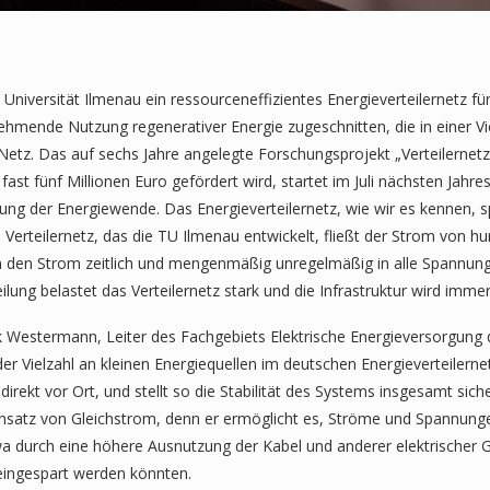
niversität Ilmenau ein ressourceneffizientes Energieverteilernetz fü
ehmende Nutzung regenerativer Energie zugeschnitten, die in einer Vie
e Netz. Das auf sechs Jahre angelegte Forschungsprojekt „Verteilerne
 fünf Millionen Euro gefördert wird, startet im Juli nächsten Jahres
erung der Energiewende. Das Energieverteilernetz, wie wir es kennen, 
rteilernetz, das die TU Ilmenau entwickelt, fließt der Strom von hu
n den Strom zeitlich und mengenmäßig unregelmäßig in alle Spannun
ilung belastet das Verteilernetz stark und die Infrastruktur wird immer
 Westermann, Leiter des Fachgebiets Elektrische Energieversorgung 
der Vielzahl an kleinen Energiequellen im deutschen Energieverteilerne
direkt vor Ort, und stellt so die Stabilität des Systems insgesamt sich
insatz von Gleichstrom, denn er ermöglicht es, Ströme und Spannunge
wa durch eine höhere Ausnutzung der Kabel und anderer elektrischer 
e eingespart werden könnten.