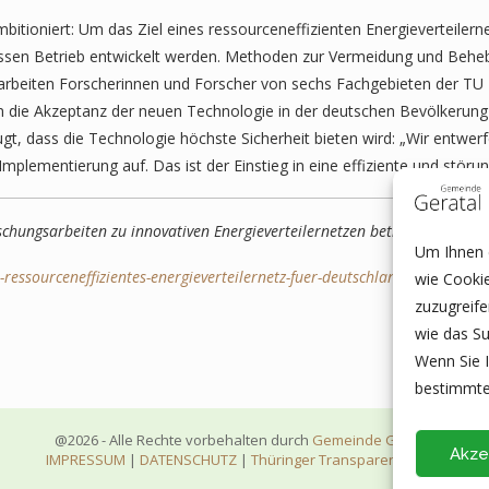
tioniert: Um das Ziel eines ressourceneffizienten Energieverteiler
essen Betrieb entwickelt werden. Methoden zur Vermeidung und Behe
 arbeiten Forscherinnen und Forscher von sechs Fachgebieten der TU 
 die Akzeptanz der neuen Technologie in der deutschen Bevölkerung
gt, dass die Technologie höchste Sicherheit bieten wird: „Wir entwerf
Implementierung auf. Das ist der Einstieg in eine effiziente und stör
rschungsarbeiten zu innovativen Energieverteilernetzen betrieben werd
Um Ihnen e
-ressourceneffizientes-energieverteilernetz-fuer-deutschland/
wie Cooki
zuzugreif
wie das Su
Wenn Sie I
bestimmte
@2026 - Alle Rechte vorbehalten durch
Gemeinde Geratal
Akze
IMPRESSUM
|
DATENSCHUTZ
|
Thüringer Transparenzportal