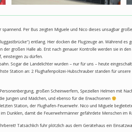
r spannend. Per Bus zeigten Miguele und Nico dieses unsagbar große
luggastbrücke“) entlang. Hier docken die Flugzeuge an. Während es g
er in der großen Halle ab. Erst nach genauer Kontrolle werden sie in d
, einsteigen zu dürfen.
ebahn. Sogar die Landelichter wurden – nur für uns – heute eingeschalt
hste Station an: 2 Flughafenpolizei-Hubschrauber standen für unsere
r Personenbergung, großen Scheinwerfern, Speziellen Helmen mit Nac
ür die Jungen und Mädchen, und ebenso für die Erwachsenen
r letzten Station, der Flughafen-Feuerwehr. Nico und Miguele begleite
ten im Dunklen, damit die Feuerwehrmänner gefährdete Menschen im R
hrbereit! Tatsächlich fuhr plötzlich aus dem Gerätehaus ein Einsatzwa