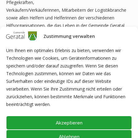
Pflegekräften,
Verkäufern/Verkäuferinnen, Mitarbeitern der Logistikbranche
sowie allen Helfern und Helferinnen der verschiedenen
Hilfsorganisationen, die das Leben in der Gemeinde Geratal
weiterhin aufrecht erhalten.
Zustimmung verwalten
Unser Dank gilt ebenfalls allen Einwohnerinnen und
Um Ihnen ein optimales Erlebnis zu bieten, verwenden wir
Einwohnern der Gemeinde Geratal, welche die strengen und
Technologien wie Cookies, um Geräteinformationen zu
notwendigen Regelungen zum Schutz gegen das Corona-Virus
speichern und/oder darauf zuzugreifen. Wenn Sie diesen
einhalten.
Technologien zustimmen, können wir Daten wie das
Surfverhalten oder eindeutige IDs auf dieser Website
Vielen Dank für Ihr Verständnis und bleiben Sie gesund!
verarbeiten. Wenn Sie Ihre Zustimmung nicht erteilen oder
Dominik Straube
zurückziehen, können bestimmte Merkmale und Funktionen
Bürgermeister
beeinträchtigt werden.
Akzeptieren
Ablehnen