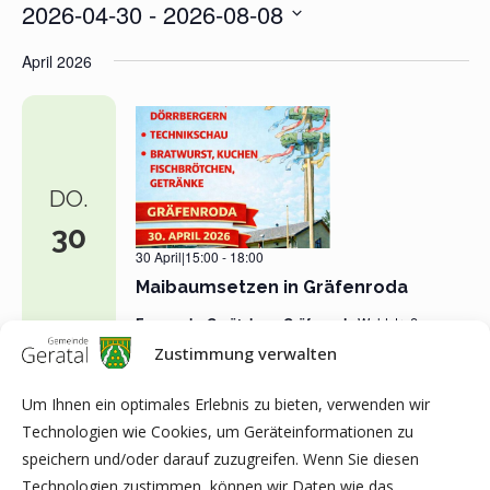
2026-04-30
 - 
2026-08-08
Datum
April 2026
wählen.
DO.
30
30 April|15:00
-
18:00
Maibaumsetzen in Gräfenroda
Feuerwehr-Gerätehaus Gräfenroda
Waldstraße
42, 99330 Geratal OT Gräfenroda
Zustimmung verwalten
Um Ihnen ein optimales Erlebnis zu bieten, verwenden wir
Technologien wie Cookies, um Geräteinformationen zu
VORHERIGE
Heute
Veran
Nächste
speichern und/oder darauf zuzugreifen. Wenn Sie diesen
VERANSTALTUNGEN
Technologien zustimmen, können wir Daten wie das