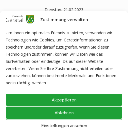
Dienstag, 21.02.2023
Faschingsfeier
Zustimmung verwalten
Treffpunkt: 13.00 Uhr, FFZ, Arnstädter Str. 4, Elgersburg
Um Ihnen ein optimales Erlebnis zu bieten, verwenden wir
Donnerstag, 23.02.2023
Technologien wie Cookies, um Geräteinformationen zu
Fahrt in die Salzgrotte
speichern und/oder darauf zuzugreifen. Wenn Sie diesen
Wir bitten um Voranmeldung !
Technologien zustimmen, können wir Daten wie das
Treffpunkt: ab 09.45 Uhr, FFZ, Arnstädter Str. 4, Elgersburg
Surfverhalten oder eindeutige IDs auf dieser Website
verarbeiten. Wenn Sie Ihre Zustimmung nicht erteilen oder
frauengruppe-geratal@gmx.de
zurückziehen, können bestimmte Merkmale und Funktionen
Telefon: 0 36 77 / 89 29 233
beeinträchtigt werden.
Akzeptieren
Ablehnen
@2026 - Alle Rechte vorbehalten durch
Gemeinde Geratal
IMPRESSUM
|
DATENSCHUTZ
|
Thüringer Transparenzportal
Einstellungen ansehen