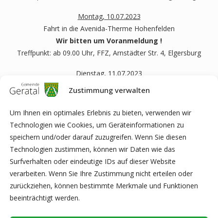
Montag, 10.07.2023
Fahrt in die Avenida-Therme Hohenfelden
Wir bitten um Voranmeldung !
Treffpunkt: ab 09.00 Uhr, FFZ, Arnstädter Str. 4, Elgersburg
Dienstag, 11.07.2023
Tretbecken Elgersburg
Zustimmung verwalten
Treffpunkt: 13:00 Uhr, FFZ, Arnstädter Str. 4, Elgersburg
Um Ihnen ein optimales Erlebnis zu bieten, verwenden wir
Donnerstag, 13.07.2023
Technologien wie Cookies, um Geräteinformationen zu
Soziale Beratung und Hilfe bei Antragstellung und
speichern und/oder darauf zuzugreifen. Wenn Sie diesen
Behördenangelegenheiten
Technologien zustimmen, können wir Daten wie das
Treffpunkt: 10:00 Uhr, FFZ, Arnstädter Str. 4, Elgersburg
Surfverhalten oder eindeutige IDs auf dieser Website
verarbeiten. Wenn Sie Ihre Zustimmung nicht erteilen oder
frauengruppe-geratal@gmx.de
zurückziehen, können bestimmte Merkmale und Funktionen
Telefon: 0 36 77 / 89 29 233
beeinträchtigt werden.