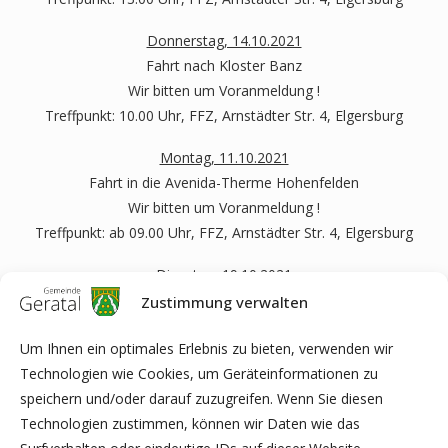
Donnerstag, 14.10.2021
Fahrt nach Kloster Banz
Wir bitten um Voranmeldung !
Treffpunkt: 10.00 Uhr, FFZ, Arnstädter Str. 4, Elgersburg
Montag, 11.10.2021
Fahrt in die Avenida-Therme Hohenfelden
Wir bitten um Voranmeldung !
Treffpunkt: ab 09.00 Uhr, FFZ, Arnstädter Str. 4, Elgersburg
Dienstag, 19.10.2021
Mützen und Schal stricken
Zustimmung verwalten
Treffpunkt: 13.00 Uhr, FFZ, Arnstädter Str. 4, Elgersburg
Um Ihnen ein optimales Erlebnis zu bieten, verwenden wir
Donnerstag, 21.10.2021
Technologien wie Cookies, um Geräteinformationen zu
Hilfe beim Erstellen von Bewerbungen
speichern und/oder darauf zuzugreifen. Wenn Sie diesen
Treffpunkt: 10.00 Uhr, FFZ, Arnstädter Str. 4, Elgersburg
Technologien zustimmen, können wir Daten wie das