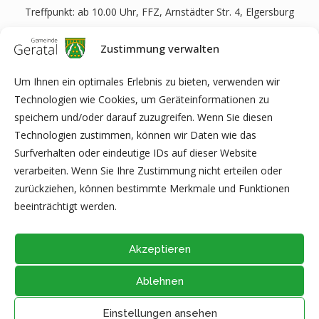
Treffpunkt: ab 10.00 Uhr, FFZ, Arnstädter Str. 4, Elgersburg
Dienstag, 12.07.2022
Zustimmung verwalten
Handarbeitsnachmittag
Treffpunkt: 13:.00 Uhr, FFZ, Arnstädter Str. 4, Elgersburg
Um Ihnen ein optimales Erlebnis zu bieten, verwenden wir
Technologien wie Cookies, um Geräteinformationen zu
Donnerstag. 14.07.2022
speichern und/oder darauf zuzugreifen. Wenn Sie diesen
Fahrt in die Salzgrotte
Technologien zustimmen, können wir Daten wie das
Treffpunkt: ab 09.45 Uhr, FFZ, Arnstädter Str. 4, Elgersburg
Surfverhalten oder eindeutige IDs auf dieser Website
verarbeiten. Wenn Sie Ihre Zustimmung nicht erteilen oder
frauengruppe-geratal@gmx.de
zurückziehen, können bestimmte Merkmale und Funktionen
Telefon: 0 36 77 / 89 29 233
beeinträchtigt werden.
Akzeptieren
Ablehnen
@2026 - Alle Rechte vorbehalten durch
Gemeinde Geratal
IMPRESSUM
|
DATENSCHUTZ
|
Thüringer Transparenzportal
Einstellungen ansehen