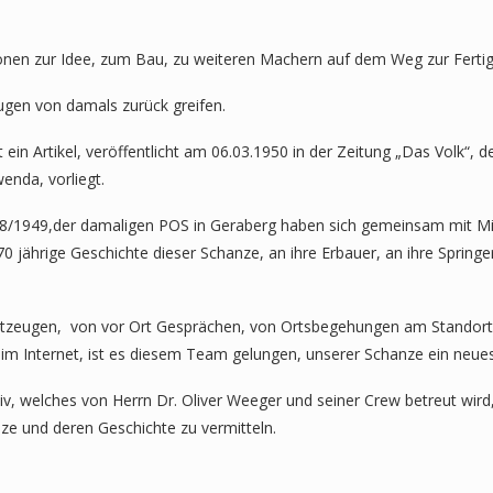
tionen zur Idee, zum Bau, zu weiteren Machern auf dem Weg zur Ferti
ugen von damals zurück greifen.
ein Artikel, veröffentlicht am 06.03.1950 in der Zeitung „Das Volk“,
nda, vorliegt.
48/1949,der damaligen POS in Geraberg haben sich gemeinsam mit Mit
jährige Geschichte dieser Schanze, an ihre Erbauer, an ihre Springer
eitzeugen, von vor Ort Gesprächen, von Ortsbegehungen am Standort 
im Internet, ist es diesem Team gelungen, unserer Schanze ein neue
v, welches von Herrn Dr. Oliver Weeger und seiner Crew betreut wird,
e und deren Geschichte zu vermitteln.