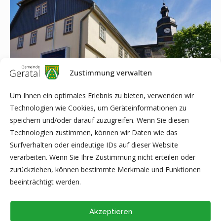
Zustimmung verwalten
Um Ihnen ein optimales Erlebnis zu bieten, verwenden wir
Technologien wie Cookies, um Geräteinformationen zu
speichern und/oder darauf zuzugreifen. Wenn Sie diesen
Technologien zustimmen, können wir Daten wie das
Das Deutsche Thermometermuseum Geraberg bleibt vom
Surfverhalten oder eindeutige IDs auf dieser Website
27.11.2023 bis einschließlich 03.12.2023 geschlossen.
verarbeiten. Wenn Sie Ihre Zustimmung nicht erteilen oder
zurückziehen, können bestimmte Merkmale und Funktionen
Danke für Ihr Verständnis!
beeinträchtigt werden.
Akzeptieren