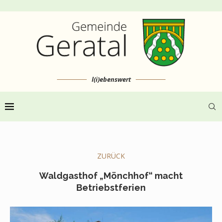
l(i)ebenswert
ZURÜCK
Waldgasthof „Mönchhof“ macht
Betriebstferien