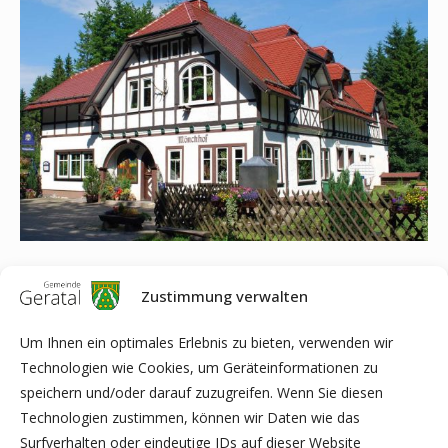
Sehr geehrte Damen und Herren,
Zustimmung verwalten
wie folgt möchten wir sie über die Sommer – Betriebsferien
Um Ihnen ein optimales Erlebnis zu bieten, verwenden wir
vom Waldgasthaus Mönchhof informieren.
Technologien wie Cookies, um Geräteinformationen zu
05. Juli 2023 bis 13.07.2023
speichern und/oder darauf zuzugreifen. Wenn Sie diesen
Technologien zustimmen, können wir Daten wie das
Wir wünschen Ihnen eine schöne Sommerzeit!
Surfverhalten oder eindeutige IDs auf dieser Website