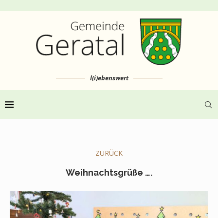
l(i)ebenswert
ZURÜCK
Weihnachtsgrüße ….