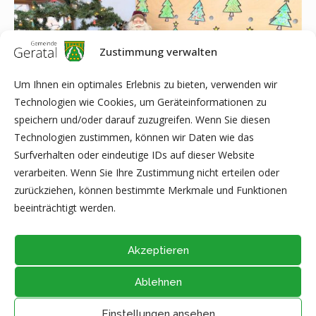
Zustimmung verwalten
Um Ihnen ein optimales Erlebnis zu bieten, verwenden wir
Technologien wie Cookies, um Geräteinformationen zu
speichern und/oder darauf zuzugreifen. Wenn Sie diesen
Technologien zustimmen, können wir Daten wie das
Surfverhalten oder eindeutige IDs auf dieser Website
verarbeiten. Wenn Sie Ihre Zustimmung nicht erteilen oder
zurückziehen, können bestimmte Merkmale und Funktionen
…. vom Kindergarten „Regenbogen“ Geraberg
beeinträchtigt werden.
Akzeptieren
Ablehnen
@2026 - Alle Rechte vorbehalten durch
Gemeinde Geratal
IMPRESSUM
|
DATENSCHUTZ
|
Thüringer Transparenzportal
Einstellungen ansehen