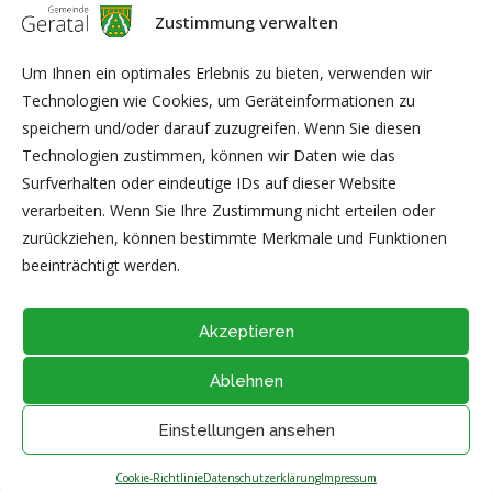
Feuerwehr für ihr Engagement und die gute Zusammenarbeit.
Zustimmung verwalten
Lassen Sie uns gemeinsam in 2024 neue Ideen entwickeln,
Um Ihnen ein optimales Erlebnis zu bieten, verwenden wir
Projekte angehen und Bewährtes weiterführen.
Technologien wie Cookies, um Geräteinformationen zu
Wir wünschen Ihnen allen erholsame und besinnliche
speichern und/oder darauf zuzugreifen. Wenn Sie diesen
Weihnachtstage und einen guten Start ins neue Jahr.
Technologien zustimmen, können wir Daten wie das
Surfverhalten oder eindeutige IDs auf dieser Website
Ihr Ortschaftsbürgermeister Thomas Heyer und Michael Graf
verarbeiten. Wenn Sie Ihre Zustimmung nicht erteilen oder
zurückziehen, können bestimmte Merkmale und Funktionen
Bild: Alexander Prehn
beeinträchtigt werden.
Akzeptieren
Ablehnen
@2026 - Alle Rechte vorbehalten durch
Gemeinde Geratal
IMPRESSUM
|
DATENSCHUTZ
|
Thüringer Transparenzportal
Einstellungen ansehen
NACH OBEN
Cookie-Richtlinie
Datenschutzerklärung
Impressum