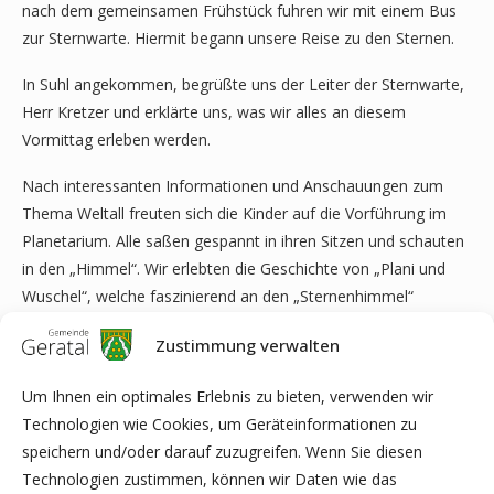
nach dem gemeinsamen Frühstück fuhren wir mit einem Bus
zur Sternwarte. Hiermit begann unsere Reise zu den Sternen.
In Suhl angekommen, begrüßte uns der Leiter der Sternwarte,
Herr Kretzer und erklärte uns, was wir alles an diesem
Vormittag erleben werden.
Nach interessanten Informationen und Anschauungen zum
Thema Weltall freuten sich die Kinder auf die Vorführung im
Planetarium. Alle saßen gespannt in ihren Sitzen und schauten
in den „Himmel“. Wir erlebten die Geschichte von „Plani und
Wuschel“, welche faszinierend an den „Sternenhimmel“
projiziert wurde.
Zustimmung verwalten
Danach erklärte und zeigte uns Herr Kretzer verschiedene
Um Ihnen ein optimales Erlebnis zu bieten, verwenden wir
Sternenbilder. Plötzlich fielen Sternschnuppen vom „Himmel“.
Technologien wie Cookies, um Geräteinformationen zu
Das war sehr beeindruckend.
speichern und/oder darauf zuzugreifen. Wenn Sie diesen
Was sich unsere Kinder und Erzieherinnen gewünscht haben,
Technologien zustimmen, können wir Daten wie das