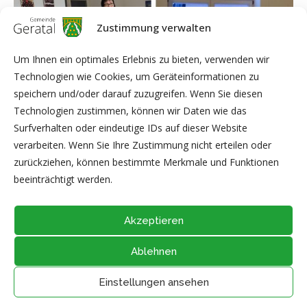
Zustimmung verwalten
Um Ihnen ein optimales Erlebnis zu bieten, verwenden wir
Technologien wie Cookies, um Geräteinformationen zu
speichern und/oder darauf zuzugreifen. Wenn Sie diesen
Technologien zustimmen, können wir Daten wie das
Surfverhalten oder eindeutige IDs auf dieser Website
verarbeiten. Wenn Sie Ihre Zustimmung nicht erteilen oder
zurückziehen, können bestimmte Merkmale und Funktionen
Fotos: Herr Hartung, Frau Eschrich
beeinträchtigt werden.
Akzeptieren
Ablehnen
@2026 - Alle Rechte vorbehalten durch
Gemeinde Geratal
IMPRESSUM
|
DATENSCHUTZ
|
Thüringer Transparenzportal
Einstellungen ansehen