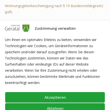
Wohnungsgeberbescheinigung nach § 19 Bundesmeldegesetz
(pdf)
Zustimmung verwalten
Anmerkung:
Je nach Software auf Ihrem Computer kann es
zu Problemen bei der Anzeige, beim Ausfüllen bzw. beim
Um Ihnen ein optimales Erlebnis zu bieten, verwenden wir
Technologien wie Cookies, um Geräteinformationen zu
Ausdrucken von PDF-Dokumenten kommen. In diesem Fall
speichern und/oder darauf zuzugreifen. Wenn Sie diesen
speichern Sie bitte die Datei direkt auf Ihrem Computer ab (z.B.
Technologien zustimmen, können wir Daten wie das
auf dem Desktop) und öffnen diese anschließend mit der
Surfverhalten oder eindeutige IDs auf dieser Website
aktuellen Version von Adobe Acrobat Reader (kostenfreie
verarbeiten. Wenn Sie Ihre Zustimmung nicht erteilen oder
Software zur Anzeige von PDF-Dokumenten) oder eines der
zurückziehen, können bestimmte Merkmale und Funktionen
hier gelisteten Programme
(Liste unvollständig).
beeinträchtigt werden.
Akzeptieren
Ablehnen