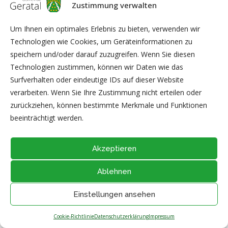
Zustimmung verwalten
Um Ihnen ein optimales Erlebnis zu bieten, verwenden wir
Technologien wie Cookies, um Geräteinformationen zu
speichern und/oder darauf zuzugreifen. Wenn Sie diesen
@2026 - Alle Rechte vorbehalten durch
Gemeinde Geratal
IMPRESSUM
|
DATENSCHUTZ
|
Thüringer Transparenzportal
Technologien zustimmen, können wir Daten wie das
Surfverhalten oder eindeutige IDs auf dieser Website
NACH OBEN
verarbeiten. Wenn Sie Ihre Zustimmung nicht erteilen oder
zurückziehen, können bestimmte Merkmale und Funktionen
beeinträchtigt werden.
Akzeptieren
Ablehnen
Einstellungen ansehen
Cookie-Richtlinie
Datenschutzerklärung
Impressum