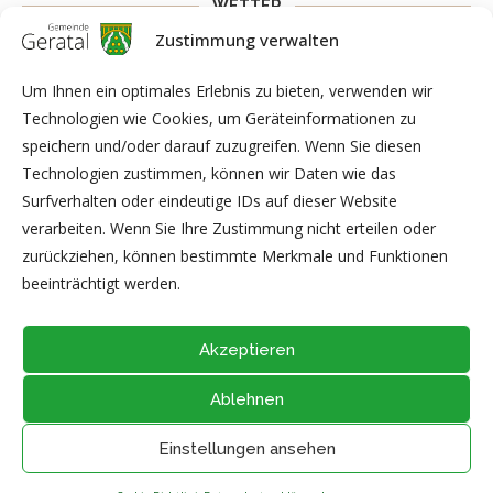
WETTER
Zustimmung verwalten
Weather widget
You need to fill API key to Customize >
General > Extra Options > Weather API Key to get this widget
Um Ihnen ein optimales Erlebnis zu bieten, verwenden wir
work.
Technologien wie Cookies, um Geräteinformationen zu
speichern und/oder darauf zuzugreifen. Wenn Sie diesen
Technologien zustimmen, können wir Daten wie das
Surfverhalten oder eindeutige IDs auf dieser Website
ARCHIV
verarbeiten. Wenn Sie Ihre Zustimmung nicht erteilen oder
zurückziehen, können bestimmte Merkmale und Funktionen
beeinträchtigt werden.
Akzeptieren
Ablehnen
@2026 - Alle Rechte vorbehalten durch
Gemeinde Geratal
IMPRESSUM
|
DATENSCHUTZ
|
Thüringer Transparenzportal
Einstellungen ansehen