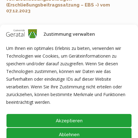
(Erschließungsbeitragssatzung – EBS -) vom
07.12.2023
Zustimmung verwalten
Anmerkung:
Je nach Software auf Ihrem Computer kann es
zu Problemen bei der Anzeige, beim Ausfüllen bzw. beim
Um Ihnen ein optimales Erlebnis zu bieten, verwenden wir
Ausdrucken von PDF-Dokumenten kommen. In diesem Fall
Technologien wie Cookies, um Geräteinformationen zu
speichern Sie bitte die Datei direkt auf Ihrem Computer ab (z.B.
speichern und/oder darauf zuzugreifen. Wenn Sie diesen
auf dem Desktop) und öffnen diese anschließend mit der
Technologien zustimmen, können wir Daten wie das
aktuellen Version von Adobe Acrobat Reader (kostenfreie
Surfverhalten oder eindeutige IDs auf dieser Website
Software zur Anzeige von PDF-Dokumenten) oder eines der
verarbeiten. Wenn Sie Ihre Zustimmung nicht erteilen oder
hier gelisteten Programme
(Liste unvollständig).
zurückziehen, können bestimmte Merkmale und Funktionen
beeinträchtigt werden.
Akzeptieren
Ablehnen