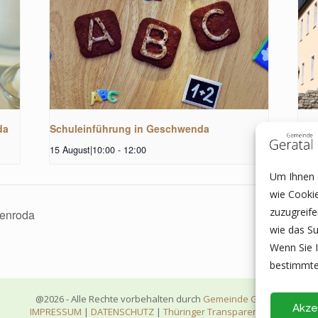
da
Schuleinführung in Geschwenda
Sen
15 August|10:00
-
12:00
27 A
Um Ihnen e
wie Cooki
zuzugreif
fenroda
wie das Su
Wenn Sie I
bestimmte
@2026 - Alle Rechte vorbehalten durch
Gemeinde Geratal
Akze
IMPRESSUM
|
DATENSCHUTZ
|
Thüringer Transparenzportal