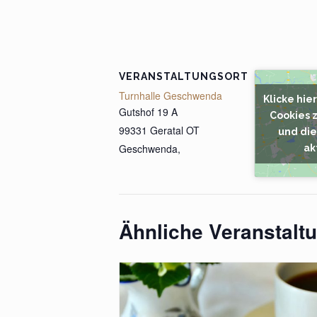
VERANSTALTUNGSORT
Turnhalle Geschwenda
Klicke hie
Gutshof 19 A
Cookies 
99331 Geratal OT
und die
Geschwenda
,
ak
Ähnliche Veranstalt