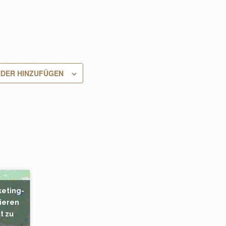
DER HINZUFÜGEN
keting-
ieren
t zu