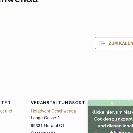
ZUM KALEN
LTER
VERANSTALTUNGSORT
idt und
Hofadvent Geschwenda
Klicke hier, um Mar
Lange Gasse 2
Cookies zu akzept
99331 Geratal OT
und diesen Inhal
Geschwenda
,
aktivieren