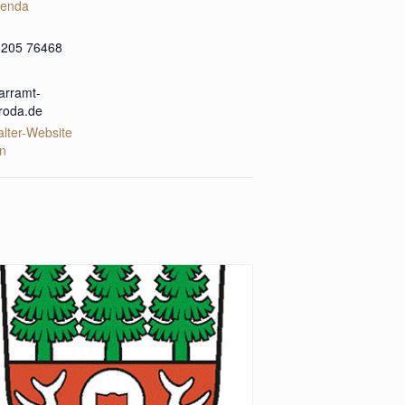
enda
6205 76468
arramt-
roda.de
alter-Website
n